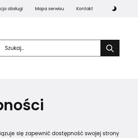
Włącz c
kcja obsługi
Mapa serwisu
Kontakt
Wprowadź słowa, które mają zostać wyszukane
Wyszukaj
adce)
pności
ązuje się zapewnić dostępność swojej strony