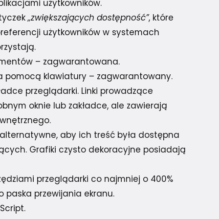
likacjami użytkowników.
wtyczek
„zwiększających dostępność”
, które
preferencji użytkowników w systemach
rzystają.
lementów – zagwarantowana.
 za pomocą klawiatury – zagwarantowany.
ładce przeglądarki. Linki prowadzące
obnym oknie lub zakładce, ale zawierają
ewnętrznego.
y alternatywne, aby ich treść była dostępna
jących. Grafiki czysto dekoracyjne posiadają
ędziami przeglądarki co najmniej o 400%
o paska przewijania ekranu.
cript.