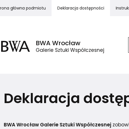
(otwiera się w nowej zakładce lub oknie)
trona główna podmiotu
Deklaracja dostępności
Instru
BWA
Wrocław
Galerie Sztuki Współczesnej
(otwiera się w nowym oknie lub zakł
Deklaracja dostę
menu podrzędne dla Organizacja BWA Wrocław
BWA
Wrocław Galerie Sztuki Współczesnej
zobowi
menu podrzędne dla Działalność BWA Wrocław