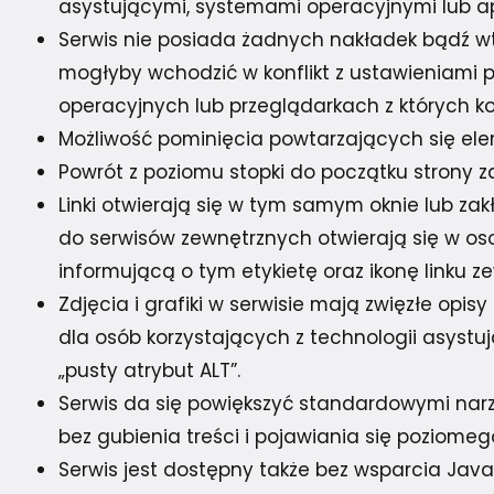
asystującymi, systemami operacyjnymi lub ap
Serwis nie posiada żadnych nakładek bądź 
mogłyby wchodzić w konflikt z ustawieniami 
operacyjnych lub przeglądarkach z których ko
Możliwość pominięcia powtarzających się e
Powrót z poziomu stopki do początku strony
Linki otwierają się w tym samym oknie lub zak
do serwisów zewnętrznych otwierają się w os
informującą o tym etykietę oraz ikonę linku z
Zdjęcia i grafiki w serwisie mają zwięzłe opis
dla osób korzystających z technologii asystu
„pusty atrybut ALT”.
Serwis da się powiększyć standardowymi narz
bez gubienia treści i pojawiania się poziomeg
Serwis jest dostępny także bez wsparcia JavaS