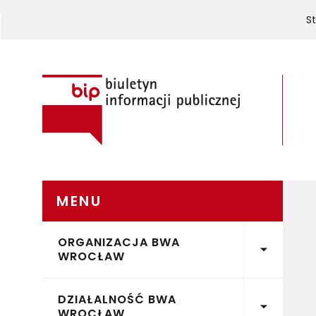
S
Biuletyn Informacji Publicznej
MENU
POMIŃ MENU
ORGANIZACJA BWA
Rozwiń 
WROCŁAW
DZIAŁALNOŚĆ BWA
Rozwiń 
WROCŁAW