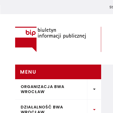
S
Biuletyn Informacji Publicznej
MENU
POMIŃ MENU
ORGANIZACJA BWA
Rozwiń 
WROCŁAW
DZIAŁALNOŚĆ BWA
Rozwiń 
WROCŁAW