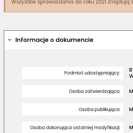
Wszystkie sprawozdania do roku 2021 znajdują 
menu podrzędne dla Sprawozdania
Informacje o dokumencie
B
Podmiot udostępniający:
W
M
Osoba zatwierdzająca:
M
Osoba publikująca:
menu podrzędne dla Ogłoszenia
M
Osoba dokonująca ostatniej modyfikacji:
menu podrzędne dla Dostępność