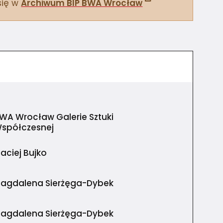
się w
Archiwum BIP BWA Wrocław
WA Wrocław Galerie Sztuki
spółczesnej
aciej Bujko
agdalena Sierżęga-Dybek
agdalena Sierżęga-Dybek