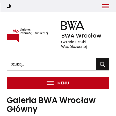
Menu
Włącz ciemny motyw strony
Biuletyn Informacji Publicznej
BWA
Wrocław
Galerie Sztuki
Współczesnej
(otwiera się w nowym oknie 
Wprowadź słowa, które mają zostać wyszukane
Wyszuka
MENU
Galeria BWA Wrocław
Główny