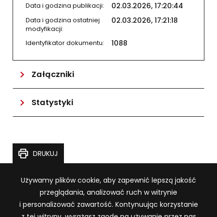
Data i godzina publikacji:
02.03.2026, 17:20:44
Data i godzina ostatniej
02.03.2026, 17:21:18
modyfikacji:
Identyfikator dokumentu:
1088
Załączniki
Statystyki
TĘ STRONĘ
DRUKUJ
Informacja o plikach cookie
Używamy plików cookie, aby zapewnić lepszą jakość
(otwiera się w nowej zakładce lub
przeglądania, analizować ruch w witrynie
Wersja archiwalna BIP
Polityka prywatności
i personalizować zawartość. Kontynuując korzystanie
Ostatnia aktualizacja w
BIP
:
30.07.2026, 15:26:16
z tej witryny, wyrażasz zgodę na używanie przez nas