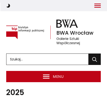
Menu
Włącz ciemny motyw strony
Biuletyn Informacji Publicznej
BWA
Wrocław
Galerie Sztuki
Współczesnej
(otwiera się w nowym oknie 
Wprowadź słowa, które mają zostać wyszukane
Wyszuka
MENU
2025