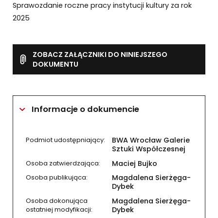
Sprawozdanie roczne pracy instytucji kultury za rok
2025
ZOBACZ ZAŁĄCZNIKI DO NINIEJSZEGO
DOKUMENTU
Informacje o dokumencie
Podmiot udostępniający:
BWA Wrocław Galerie
Sztuki Współczesnej
Osoba zatwierdzająca:
Maciej Bujko
Osoba publikująca:
Magdalena Sierżęga-
Dybek
Osoba dokonująca
Magdalena Sierżęga-
ostatniej modyfikacji:
Dybek