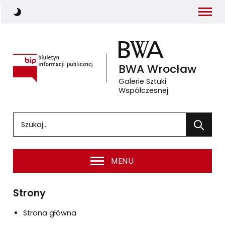
Menu
Włącz ciemny motyw strony
Biuletyn Informacji Publicznej
BWA
Wrocław
Galerie Sztuki
Współczesnej
(otwiera się w nowym oknie 
Wprowadź słowa, które mają zostać wyszukane
Wyszuka
MENU
Strony
Strona główna