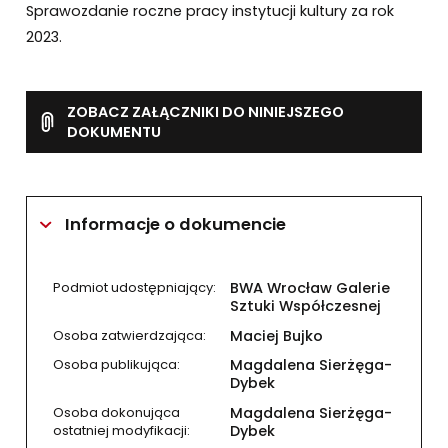
Sprawozdanie roczne pracy instytucji kultury za rok
2023.
ZOBACZ ZAŁĄCZNIKI DO NINIEJSZEGO
DOKUMENTU
Informacje o dokumencie
Podmiot udostępniający:
BWA Wrocław Galerie
Sztuki Współczesnej
Osoba zatwierdzająca:
Maciej Bujko
Osoba publikująca:
Magdalena Sierżęga-
Dybek
Osoba dokonująca
Magdalena Sierżęga-
ostatniej modyfikacji:
Dybek