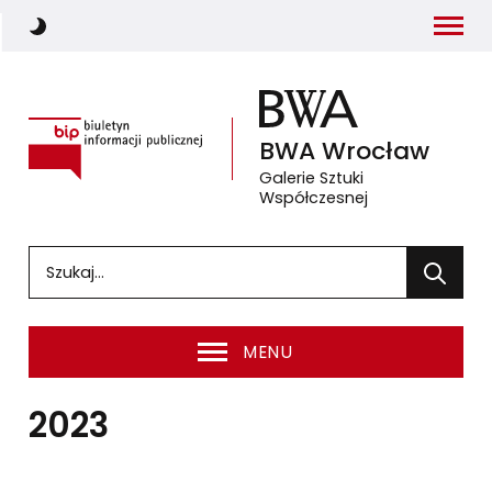
Menu
Włącz ciemny motyw strony
Biuletyn Informacji Publicznej
BWA
Wrocław
Galerie Sztuki
Współczesnej
(otwiera się w nowym oknie 
Wprowadź słowa, które mają zostać wyszukane
Wyszuka
MENU
2023