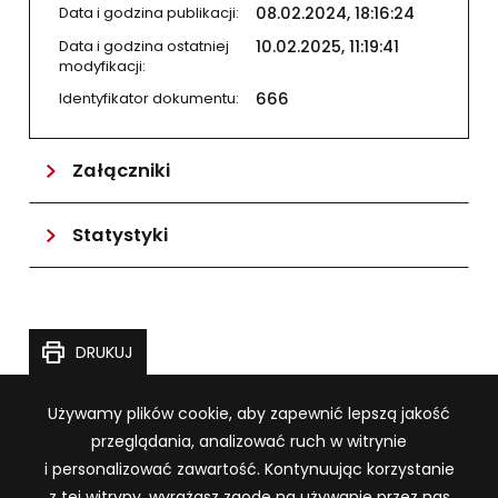
Data i godzina publikacji:
08.02.2024, 18:16:24
Data i godzina ostatniej
10.02.2025, 11:19:41
modyfikacji:
Identyfikator dokumentu:
666
Załączniki
Statystyki
TĘ STRONĘ
DRUKUJ
Informacja o plikach cookie
Używamy plików cookie, aby zapewnić lepszą jakość
(otwiera się w nowej zakładce lub
przeglądania, analizować ruch w witrynie
Wersja archiwalna BIP
Polityka prywatności
i personalizować zawartość. Kontynuując korzystanie
Ostatnia aktualizacja w
BIP
:
30.07.2026, 15:26:16
z tej witryny, wyrażasz zgodę na używanie przez nas