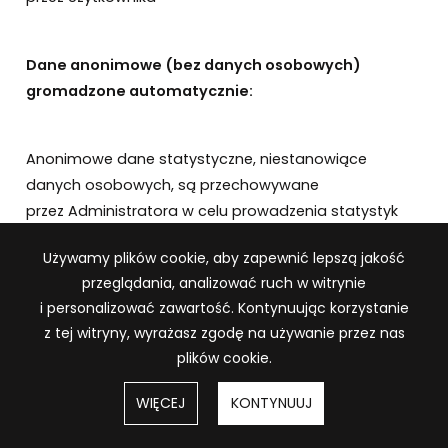
Dane anonimowe (bez danych osobowych)
gromadzone automatycznie:
Anonimowe dane statystyczne, niestanowiące
danych osobowych, są przechowywane
przez Administratora w celu prowadzenia statystyk
serwisu przez czas nieoznaczony
Informacja o plikach cookie
Używamy plików cookie, aby zapewnić lepszą jakość
przeglądania, analizować ruch w witrynie
§13
i personalizować zawartość. Kontynuując korzystanie
Prawa Użytkowników związane
z tej witryny, wyrażasz zgodę na używanie przez nas
plików cookie.
z przetwarzaniem danych osobowych
DOWIEDZ SIĘ
W NASZEJ POLITYCE PRYWATNOŚCI
WIĘCEJ
KONTYNUUJ
Serwis gromadzi i przetwarza dane Użytkowników