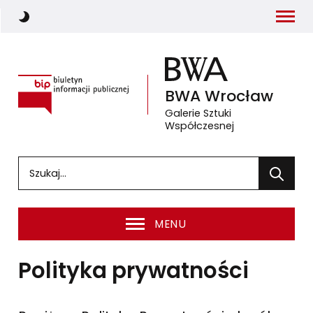
Menu
Włącz ciemny motyw strony
Biuletyn Informacji Publicznej
BWA
Wrocław
Galerie Sztuki
Współczesnej
(otwiera się w nowym oknie 
Wprowadź słowa, które mają zostać wyszukane
Wyszuka
MENU
Polityka prywatności